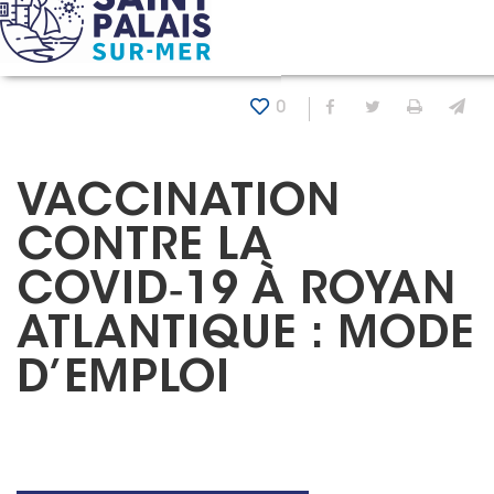
Panneau de gestion des cookies
Accueil
Actualités
Vaccination contre la Covid‑19 à R
0
Partager sur Fa
Partager sur
Imprim
En
VACCINATION
CONTRE LA
COVID‑19 À ROYAN
ATLANTIQUE : MODE
D’EMPLOI