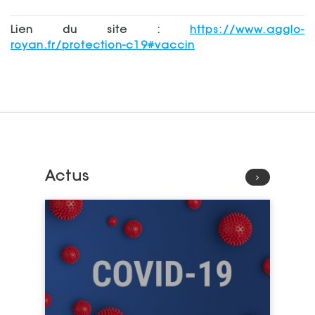
Lien du site :
https://www.agglo-
royan.fr/protection-c19#vaccin
Actus
Lire l'article