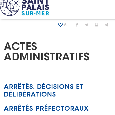
Panneau de gestion des cookies
Accueil
Ma ville
Vie municipale
Actes administratif
5
Partager sur Fa
Partager sur
Imprim
En
ACTES
ADMINISTRATIFS
ARRÊTÉS, DÉCISIONS ET
DÉLIBÉRATIONS
ARRÊTÉS PRÉFECTORAUX