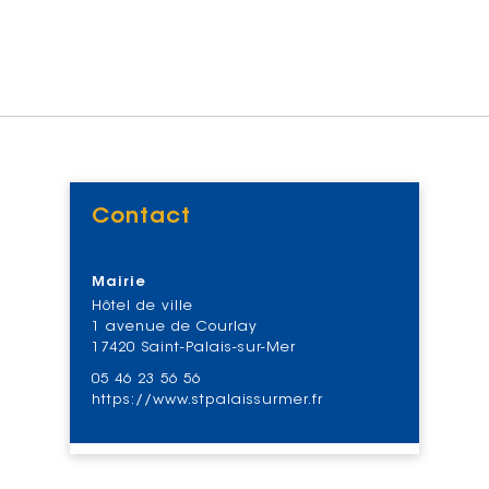
Contact
Voir
Mairie
Hôtel de ville
1 avenue de Courlay
17420 Saint-Palais-sur-Mer
05 46 23 56 56
https://www.stpalaissurmer.fr