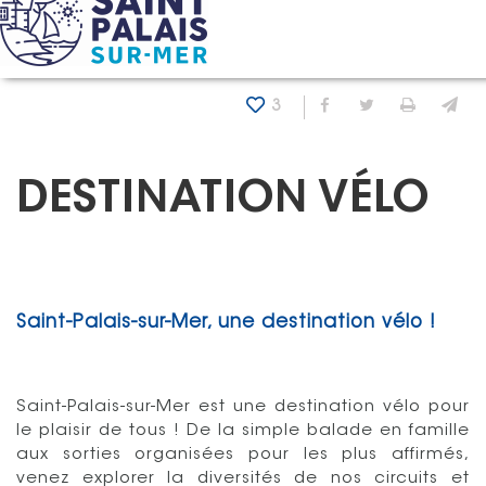
Panneau de gestion des cookies
Accueil
Mes Loisirs
Tourisme
Destination vélo
3
Partager sur Fa
Partager sur
Imprim
En
DESTINATION VÉLO
Saint-Palais-sur-Mer, une destination vélo !
Saint-Palais-sur-Mer est une destination vélo pour
le plaisir de tous ! De la simple balade en famille
aux sorties organisées pour les plus affirmés,
venez explorer la diversités de nos circuits et