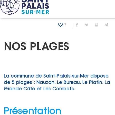
Panneau de gestion des cookies
Accueil
Nos plages
7
Partager sur Fa
Partager sur
Imprim
En
NOS PLAGES
La commune de Saint-Palais-sur-Mer dispose
de 5 plages : Nauzan, Le Bureau, Le Platin, La
Grande Côte et Les Combots.
Présentation