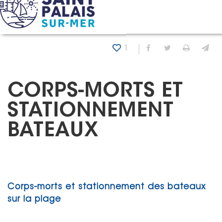
Panneau de gestion des cookies
Accueil
Corps-morts et stationnement bateaux
1
Partager sur Fa
Partager sur
Imprim
En
CORPS-MORTS ET
STATIONNEMENT
BATEAUX
Corps-morts et stationnement des bateaux
sur la plage