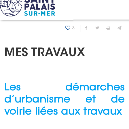
Panneau de gestion des cookies
Accueil
Mes démarches
Mes travaux
3
Partager sur Fa
Partager sur
Imprim
En
MES TRAVAUX
Les démarches
d’urbanisme et de
voirie liées aux travaux