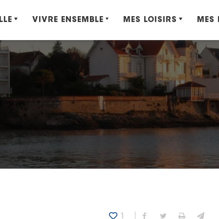
LLE
VIVRE ENSEMBLE
MES LOISIRS
MES
1
Partager sur Fa
Partager sur
Imprime
Env