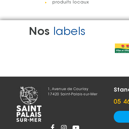
produits locaux
Nos
labels
Stan
1, Avenue de Courlay
17420 Saint-Palais-sur-Mer
05 4