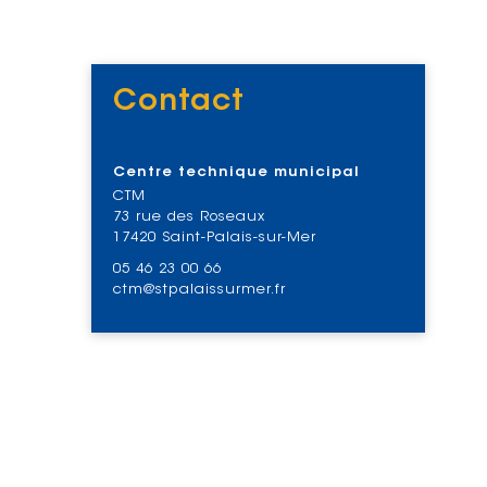
Contact
Voir
Centre technique municipal
CTM
73 rue des Roseaux
17420 Saint-Palais-sur-Mer
05 46 23 00 66
ctm@stpalaissurmer.fr