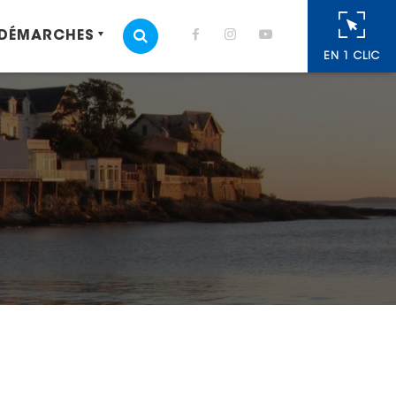
 DÉMARCHES
MOTEUR DE RECHERCHE
EN 1 CLIC
cebook
 Twitter
r
oyer par e-mail