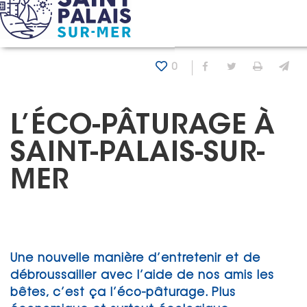
Panneau de gestion des cookies
Accueil
Actualités
L’éco-pâturage à Saint-Palais-sur-Me
0
Partager sur Fa
Partager sur
Imprim
En
L’ÉCO-PÂTURAGE À
SAINT-PALAIS-SUR-
MER
Une nouvelle manière d’entretenir et de
débroussailler avec l’aide de nos amis les
bêtes, c’est ça l’éco-pâturage. Plus