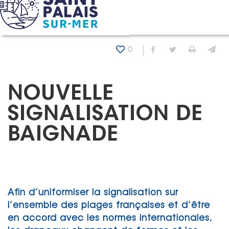
Panneau de gestion des cookies
Accueil
Actualités
Nouvelle signalisation de baignade
0
Partager sur Fa
Partager sur
Imprim
En
NOUVELLE
SIGNALISATION DE
BAIGNADE
Afin d’uniformiser la signalisation sur
l’ensemble des plages françaises et d’être
en accord avec les normes internationales,