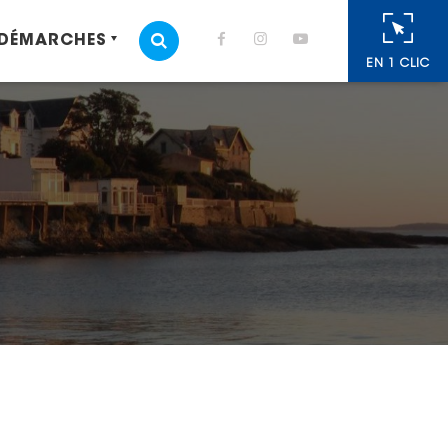
 DÉMARCHES
MOTEUR DE RECHERCHE
EN 1 CLIC
cebook
 Twitter
r
oyer par e-mail