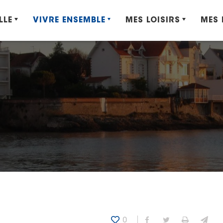
LLE
VIVRE ENSEMBLE
MES LOISIRS
MES
0
Partager sur Fa
Partager sur
Imprime
Env