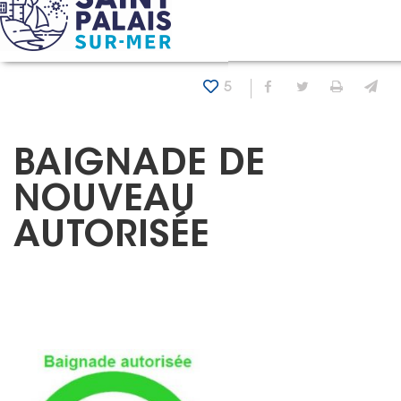
Panneau de gestion des cookies
Accueil
Actualités
Baignade de nouveau autorisée
5
Partager sur Fa
Partager sur
Imprim
En
BAIGNADE DE
NOUVEAU
AUTORISÉE