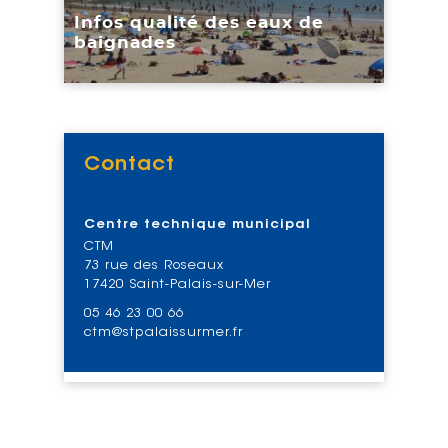
Infos qualité des eaux de
baignades
Contact
Voir
Centre technique municipal
CTM
73 rue des Roseaux
17420 Saint-Palais-sur-Mer
05 46 23 00 66
ctm@stpalaissurmer.fr