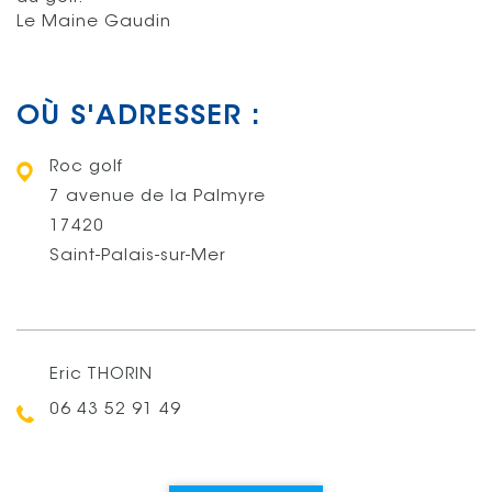
Le Maine Gaudin
OÙ S'ADRESSER :
Roc golf
7 avenue de la Palmyre
17420
Saint-Palais-sur-Mer
Eric THORIN
Téléphone :
06 43 52 91 49