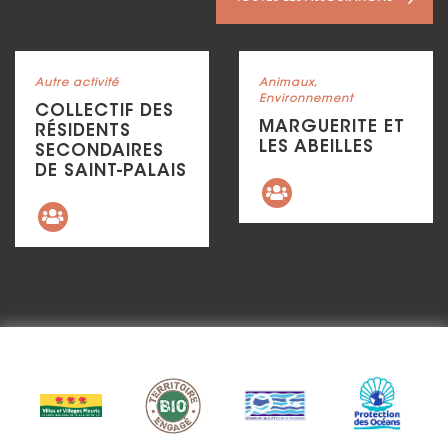
Voir la fiche
Voir la fiche
Catégorie : "
Autre activité
Catégorie : "
Animaux,
Environnement
COLLECTIF DES
MARGUERITE ET
RÉSIDENTS
Précédent
LES ABEILLES
SECONDAIRES
DE SAINT-PALAIS