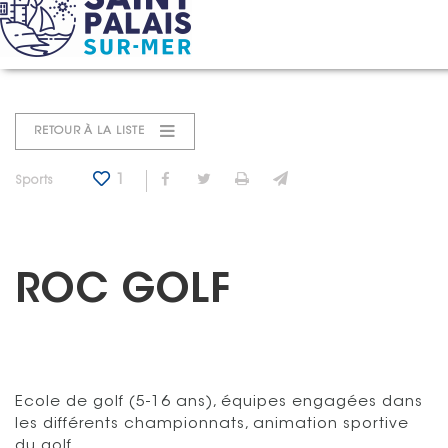
Panneau de gestion des cookies
Accueil
Annuaire
Roc Golf
RETOUR À LA LISTE
1
Partager sur Facebook
Partager sur Twitter
Imprimer
Envoyer par e-mail
Catégorie : "
Sports
ROC GOLF
Ecole de golf (5-16 ans), équipes engagées dans
les différents championnats, animation sportive
du golf.