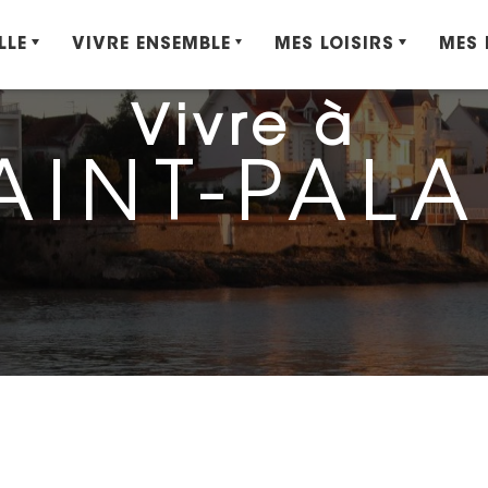
LLE
VIVRE ENSEMBLE
MES LOISIRS
MES
Vivre à
AINT-PALA