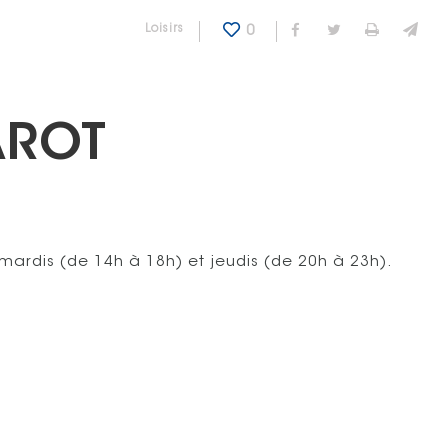
Catégorie : "
Loisirs
0
Partager sur Fa
Partager sur
Imprime
Env
AROT
Les mardis (de 14h à 18h) et jeudis (de 20h à 23h).