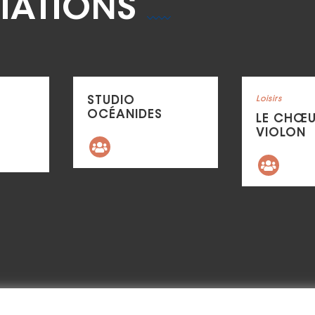
IATIONS
Voir la fiche
Voir la fiche
STUDIO
Catégorie : "
Loisirs
OCÉANIDES
LE CHŒU
VIOLON