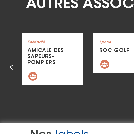
AUTRES ASSOC
Voir la fiche
Voir la fiche
Catégorie : "
Solidarité
Catégorie : "
Sports
AMICALE DES
ROC GOLF
SAPEURS-
POMPIERS
Précédent