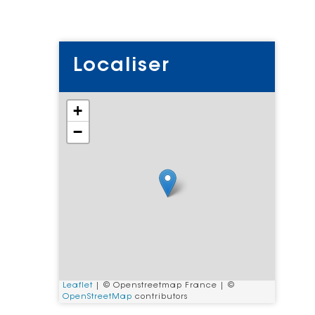
cebook
 Twitter
r
oyer par e-mail
Localiser
+
−
Leaflet
| © Openstreetmap France | ©
OpenStreetMap
contributors