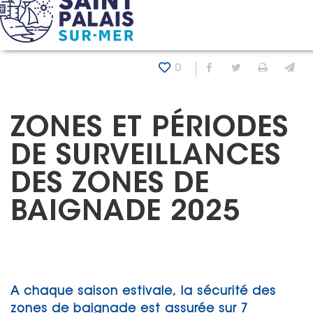
Panneau de gestion des cookies
Accueil
Actualités
Zones et périodes de surveillances
0
Partager sur Fa
Partager sur
Imprim
En
ZONES ET PÉRIODES
DE SURVEILLANCES
DES ZONES DE
BAIGNADE 2025
A chaque saison estivale, la sécurité des
zones de baignade est assurée sur 7