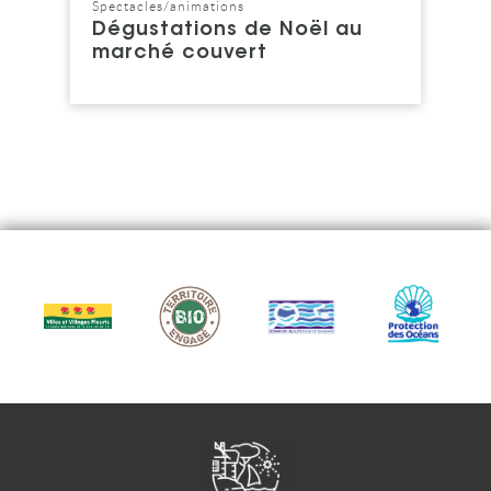
Spectacles/animations
Catégorie : "
Dégustations de Noël au
marché couvert