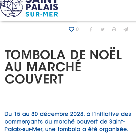
Panneau de gestion des cookies
Accueil
Actualités
Tombola de Noël au marché couvert
0
Partager sur Fa
Partager sur
Imprim
En
TOMBOLA DE NOËL
AU MARCHÉ
COUVERT
Du 15 au 30 décembre 2023, à l’initiative des
commerçants du marché couvert de Saint-
Palais-sur-Mer, une tombola a été organisée.