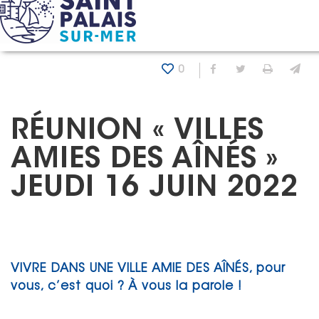
Panneau de gestion des cookies
Accueil
Actualités
Réunion « Villes amies des aînés » J
0
Partager sur Fa
Partager sur
Imprim
En
RÉUNION « VILLES
AMIES DES AÎNÉS »
JEUDI 16 JUIN 2022
VIVRE DANS UNE VILLE AMIE DES AÎNÉS, pour
vous, c’est quoi ? À vous la parole !