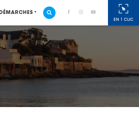
 DÉMARCHES
MOTEUR DE RECHERCHE
EN 1 CLIC
cebook
 Twitter
r
oyer par e-mail