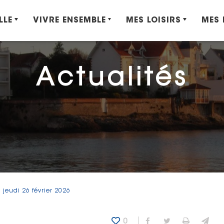
LLE
VIVRE ENSEMBLE
MES LOISIRS
MES
Actualités
jeudi 26 février 2026
0
Partager sur Fa
Partager sur
Imprime
Env