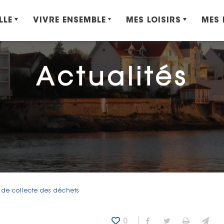
LLE
VIVRE ENSEMBLE
MES LOISIRS
MES
Actualités
 de collecte des déchets
0
Partager sur Fa
Partager sur
Imprime
Env