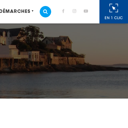
 DÉMARCHES
MOTEUR DE RECHERCHE
EN 1 CLIC
cebook
 Twitter
r
oyer par e-mail