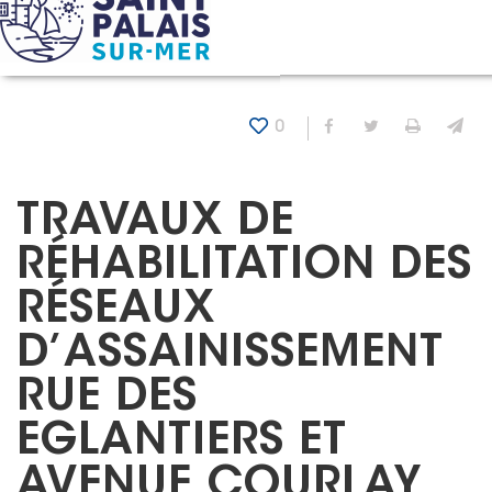
Panneau de gestion des cookies
Accueil
Actualités
Travaux de réhabilitation des réseaux d’assainissement Rue
0
Partager sur Fa
Partager sur
Imprim
En
TRAVAUX DE
RÉHABILITATION DES
RÉSEAUX
D’ASSAINISSEMENT
RUE DES
EGLANTIERS ET
AVENUE COURLAY