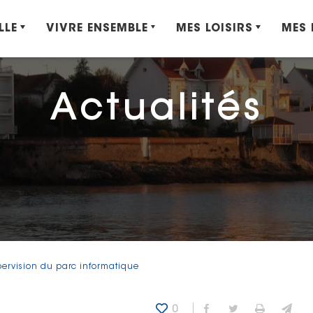
LLE
VIVRE ENSEMBLE
MES LOISIRS
MES
Actualités
upervision du parc informatique
0
Partager sur Fa
Partager sur
Imprime
Env