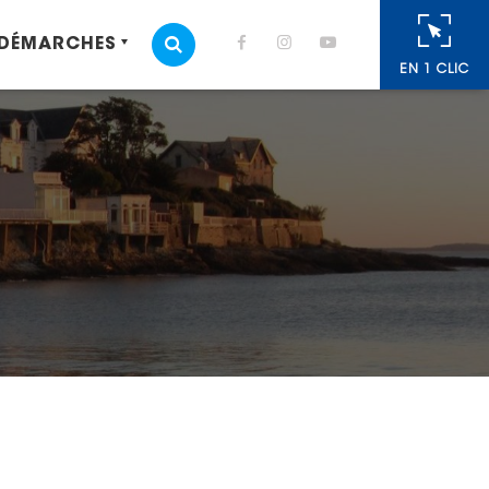
 DÉMARCHES
MOTEUR DE RECHERCHE
EN 1 CLIC
cebook
 Twitter
r
oyer par e-mail