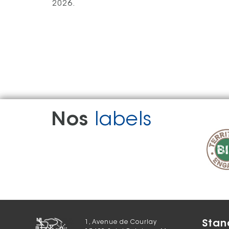
2026.
Nos
labels
Stan
1, Avenue de Courlay