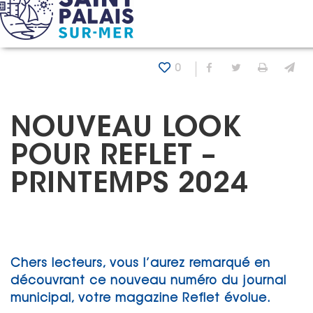
Panneau de gestion des cookies
Accueil
Actualités
Nouveau look pour Reflet – Printem
0
Partager sur Fa
Partager sur
Imprim
En
NOUVEAU LOOK
POUR REFLET –
PRINTEMPS 2024
Chers lecteurs, vous l’aurez remarqué en
découvrant ce nouveau numéro du journal
municipal, votre magazine Reflet évolue.