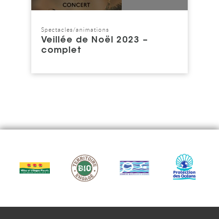
Spectacles/animations
Catégorie : "
Veillée de Noël 2023 –
complet