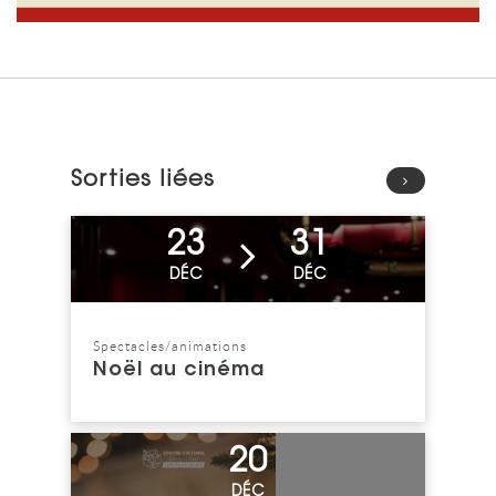
Sorties liées
Voir l'événement
23
31
DÉC
DÉC
Spectacles/animations
Catégorie : "
Noël au cinéma
Voir l'événement
20
DÉC