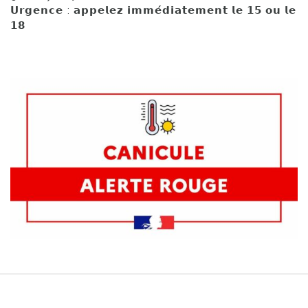
𝗨𝗿𝗴𝗲𝗻𝗰𝗲 : 𝗮𝗽𝗽𝗲𝗹𝗲𝘇 𝗶𝗺𝗺𝗲́𝗱𝗶𝗮𝘁𝗲𝗺𝗲𝗻𝘁 𝗹𝗲 𝟭𝟱 𝗼𝘂 𝗹𝗲
𝟭𝟴