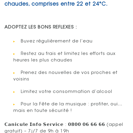
chaudes, comprises entre 22 et 24°C.
ADOPTEZ LES BONS REFLEXES :
Buvez régulièrement de l’eau
Restez au frais et limitez les efforts aux
heures les plus chaudes
Prenez des nouvelles de vos proches et
voisins
Limitez votre consommation d’alcool
Pour la Fête de la musique : profiter, oui…
mais en toute sécurité !
𝗖𝗮𝗻𝗶𝗰𝘂𝗹𝗲 𝗜𝗻𝗳𝗼 𝗦𝗲𝗿𝘃𝗶𝗰𝗲 : 𝟬𝟴𝟬𝟬 𝟬𝟲 𝟲𝟲 𝟲𝟲 (appel
gratuit) – 7j/7 de 9h à 19h