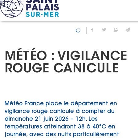
Panneau de gestion des cookies
Accueil
Actualités
Météo : Vigilance Rouge Canicule
Partager sur Fa
Partager sur
Imprim
En
MÉTÉO : VIGILANCE
ROUGE CANICULE
Météo France place le département en
vigilance rouge canicule à compter du
dimanche 21 juin 2026 – 12h. Les
températures atteindront 38 à 40°C en
journée, avec des nuits particulièrement