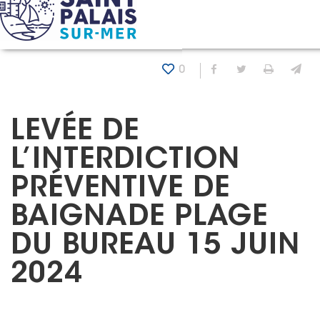
Panneau de gestion des cookies
Accueil
Actualités
Levée de l’interdiction préventive 
0
Partager sur Fa
Partager sur
Imprim
En
LEVÉE DE
L’INTERDICTION
PRÉVENTIVE DE
BAIGNADE PLAGE
DU BUREAU 15 JUIN
2024