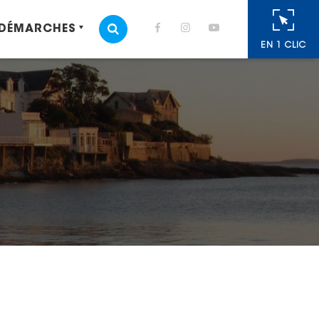
 DÉMARCHES
MOTEUR DE RECHERCHE
EN 1 CLIC
cebook
 Twitter
r
oyer par e-mail