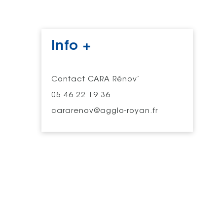
Info +
Contact CARA Rénov’
05 46 22 19 36
cararenov@agglo-royan.fr