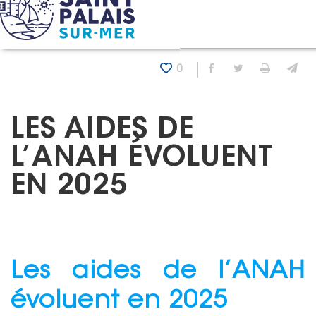
Panneau de gestion des cookies
Accueil
Actualités
Les aides de l’ANAH évoluent en 20
0
Partager sur Fa
Partager sur
Imprim
En
LES AIDES DE
L’ANAH ÉVOLUENT
EN 2025
Les aides de l’ANAH
évoluent en 2025