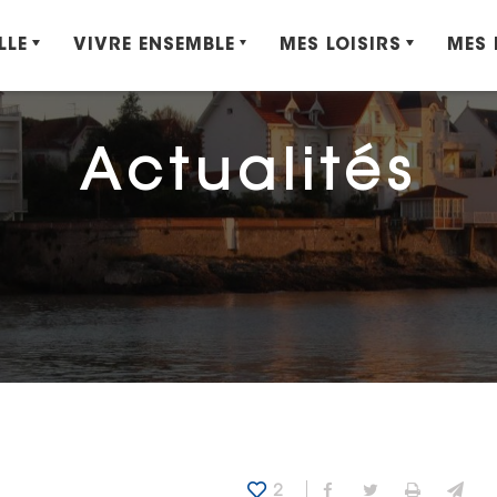
LLE
VIVRE ENSEMBLE
MES LOISIRS
MES
Actualités
2
Partager sur Fa
Partager sur
Imprime
Env