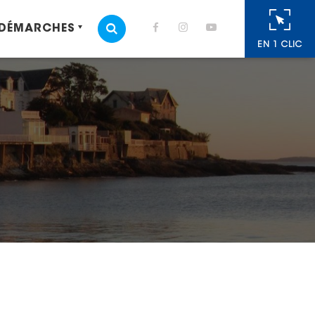
 DÉMARCHES
MOTEUR DE RECHERCHE
EN 1 CLIC
cebook
 Twitter
r
oyer par e-mail