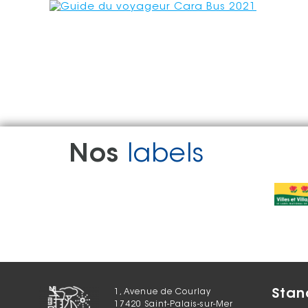
Nos
labels
Stan
1, Avenue de Courlay
17420 Saint-Palais-sur-Mer