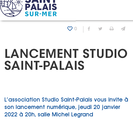
Panneau de gestion des cookies
Accueil
Actualités
Lancement Studio Saint-Palais
0
Partager sur Fa
Partager sur
Imprim
En
LANCEMENT STUDIO
SAINT-PALAIS
L’association Studio Saint-Palais vous invite à
son lancement numérique, jeudi 20 janvier
2022 à 20h, salle Michel Legrand