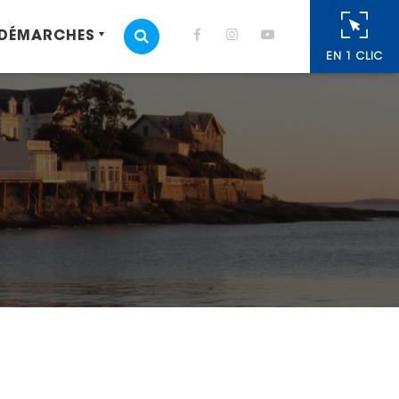
 DÉMARCHES
MOTEUR DE RECHERCHE
EN 1 CLIC
cebook
 Twitter
r
oyer par e-mail