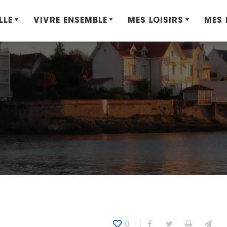
LLE
VIVRE ENSEMBLE
MES LOISIRS
MES
0
Partager sur Fa
Partager sur
Imprime
Env