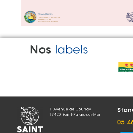
Nos
labels
Stan
1, Avenue de Courlay
17420 Saint-Palais-sur-Mer
05 4