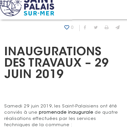
Panneau de gestion des cookies
Accueil
Actualités
Inaugurations des travaux – 29 juin
0
Partager sur Fa
Partager sur
Imprim
En
INAUGURATIONS
DES TRAVAUX – 29
JUIN 2019
Samedi 29 juin 2019, les Saint-Palaisiens ont été
conviés à une
promenade inaugurale
de quatre
réalisations effectuées par les services
techniques de la commune :