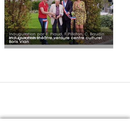
Inauguration par E. Piaud, F. Pilloton, C. Baudin
Inauguration théâtre verdure centre culturel
et F. Labarrière
Boris Vian