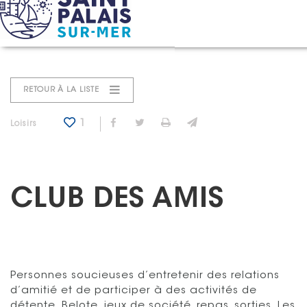
Panneau de gestion des cookies
Accueil
Annuaire
Club des Amis
RETOUR À LA LISTE
1
Partager sur Facebook
Partager sur Twitter
Imprimer
Envoyer par e-mail
Catégorie : "
Loisirs
CLUB DES AMIS
Personnes soucieuses d’entretenir des relations
d’amitié et de participer à des activités de
détente. Belote, jeux de société, repas, sorties. Les