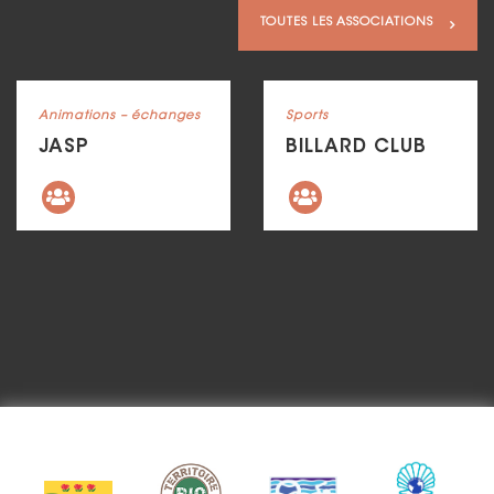
TOUTES LES ASSOCIATIONS
Voir la fiche
Voir la fiche
Catégorie : "
Animations – échanges
Catégorie : "
Sports
JASP
BILLARD CLUB
Précédent