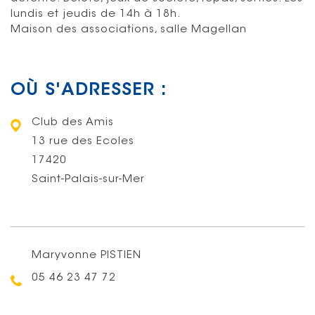
lundis et jeudis de 14h à 18h.
Maison des associations, salle Magellan
OÙ S'ADRESSER :
Club des Amis
13 rue des Ecoles
17420
Saint-Palais-sur-Mer
Maryvonne PISTIEN
Téléphone :
05 46 23 47 72