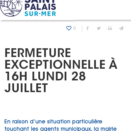
Panneau de gestion des cookies
Accueil
Actualités
Fermeture exceptionnelle à 16h lundi
0
Partager sur Fa
Partager sur
Imprim
En
FERMETURE
EXCEPTIONNELLE À
16H LUNDI 28
JUILLET
En raison d’une situation particulière
touchant les agents municipaux, la mairie