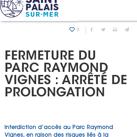
Panneau de gestion des cookies
Accueil
Actualités
Fermeture du parc Raymond Vignes :
0
Partager sur Fa
Partager sur
Imprim
En
FERMETURE DU
PARC RAYMOND
VIGNES : ARRÊTÉ DE
PROLONGATION
Interdiction d’accès au Parc Raymond
Vignes, en raison des risques liés à la