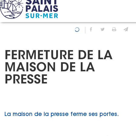
Panneau de gestion des cookies
Accueil
Actualités
Fermeture de la Maison de la presse
Partager sur Fa
Partager sur
Imprim
En
FERMETURE DE LA
MAISON DE LA
PRESSE
La maison de la presse ferme ses portes.