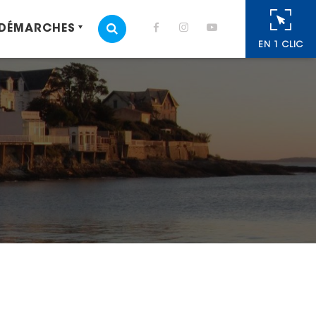
 DÉMARCHES
MOTEUR DE RECHERCHE
EN 1 CLIC
cebook
 Twitter
r
oyer par e-mail