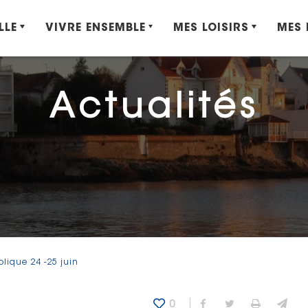
LLE
VIVRE ENSEMBLE
MES LOISIRS
MES
Actualités
lique 24 -25 juin
0
Partager sur Fa
Partager sur
Imprime
Env