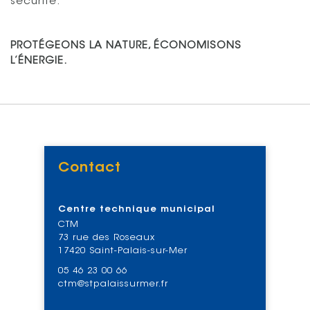
sécurité.
PROTÉGEONS LA NATURE, ÉCONOMISONS
L’ÉNERGIE.
Contact
Voir
Centre technique municipal
CTM
73 rue des Roseaux
17420 Saint-Palais-sur-Mer
05 46 23 00 66
ctm@stpalaissurmer.fr