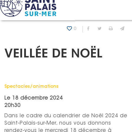
Panneau de gestion des cookies
Accueil
Agenda
Veillée de Noël
0
Partager sur Fa
Partager sur
Imprim
En
VEILLÉE DE NOËL
Catégorie : "
Spectacles/animations
Le
18 décembre 2024
20h30
Dans le cadre du calendrier de Noël 2024 de
Saint-Palais-sur-Mer, nous vous donnons
rendez-vous le mercredi 18 décembre à