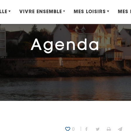
LLE
VIVRE ENSEMBLE
MES LOISIRS
MES
Agenda
0
Partager sur Fa
Partager sur
Imprime
Env