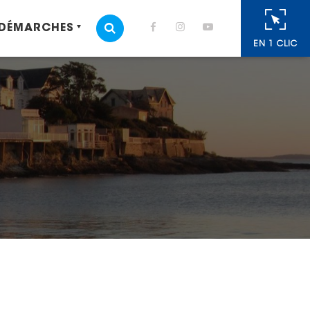
 DÉMARCHES
MOTEUR DE RECHERCHE
EN 1 CLIC
cebook
 Twitter
r
oyer par e-mail