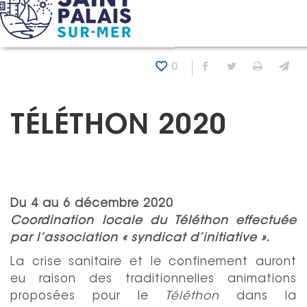
Panneau de gestion des cookies
Accueil
Agenda
Téléthon 2020
0
Partager sur Fa
Partager sur
Imprim
En
TÉLÉTHON 2020
Du
4
au
6 décembre 2020
Coordination locale du Téléthon effectuée
par l’association « syndicat d’initiative ».
La crise sanitaire et le confinement auront
eu raison des traditionnelles animations
proposées pour le
Téléthon
dans la