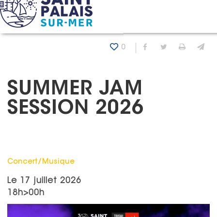
Panneau de gestion des cookies
Accueil
Agenda
Summer jam session 2026
0
Partager sur Fa
Partager sur
Imprim
En
SUMMER JAM
SESSION 2026
Catégorie : "
Concert/Musique
Le
17 juillet 2026
18h>00h