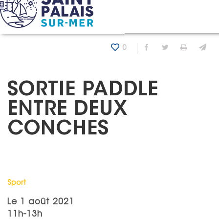
Panneau de gestion des cookies
Accueil
Agenda
Sortie Paddle entre deux Conches
0
Partager sur Fa
Partager sur
Imprim
En
SORTIE PADDLE
ENTRE DEUX
CONCHES
Catégorie : "
Sport
Le
1 août 2021
11h-13h