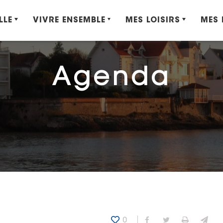
LLE
VIVRE ENSEMBLE
MES LOISIRS
MES
Agenda
0
Partager sur Fa
Partager sur
Imprime
Env