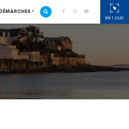
 DÉMARCHES
MOTEUR DE RECHERCHE
EN 1 CLIC
cebook
 Twitter
r
oyer par e-mail