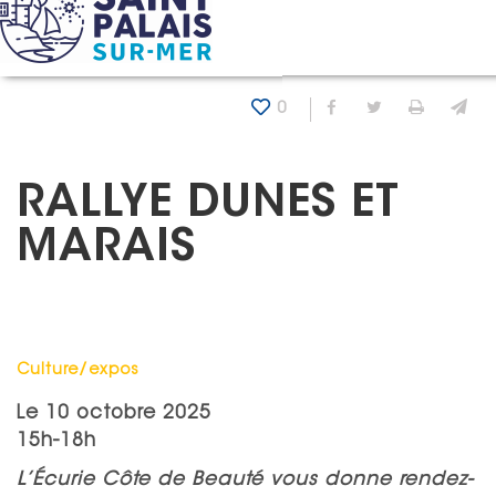
Panneau de gestion des cookies
Accueil
Agenda
Rallye Dunes et Marais
0
Partager sur Fa
Partager sur
Imprim
En
RALLYE DUNES ET
MARAIS
Catégorie : "
Culture/expos
Le
10 octobre 2025
15h-18h
L’Écurie Côte de Beauté vous donne rendez-