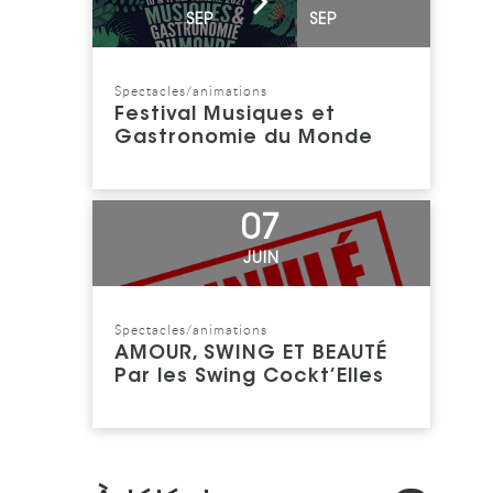
SEP
SEP
Spectacles/animations
Catégorie : "
Festival Musiques et
Gastronomie du Monde
Voir l'événement
07
JUIN
Spectacles/animations
Catégorie : "
AMOUR, SWING ET BEAUTÉ
Par les Swing Cockt’Elles