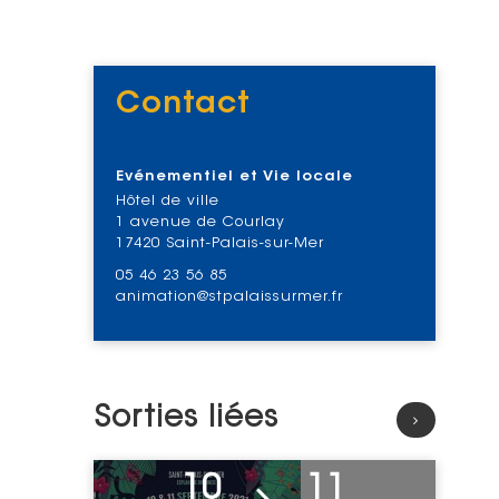
Contact
Voir
Evénementiel et Vie locale
Hôtel de ville
1 avenue de Courlay
17420 Saint-Palais-sur-Mer
05 46 23 56 85
animation@stpalaissurmer.fr
Sorties liées
Voir l'événement
10
11