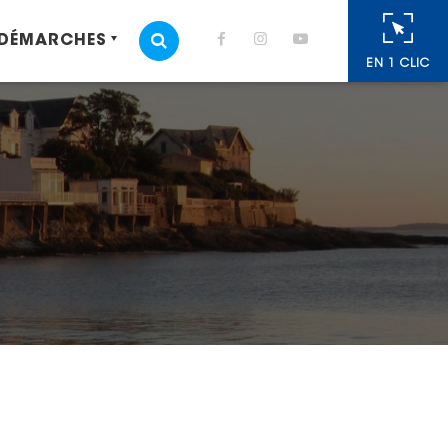
 DÉMARCHES
MOTEUR DE RECHERCHE
EN 1 CLIC
cebook
 Twitter
r
oyer par e-mail