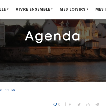
LLE
VIVRE ENSEMBLE
MES LOISIRS
MES
Agenda
ESSENGERS
0
Partager sur Fa
Partager sur
Imprime
Env