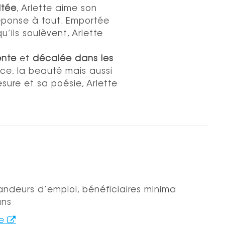
ltée
, Arlette aime son
 réponse à tout. Emportée
u’ils soulèvent, Arlette
ente
et
décalée dans les
rce, la beauté mais aussi
esure et sa poésie, Arlette
mandeurs d’emploi, bénéficiaires minima
ans
e