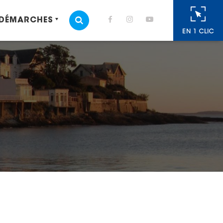
 DÉMARCHES
MOTEUR DE RECHERCHE
EN 1 CLIC
cebook
 Twitter
r
oyer par e-mail