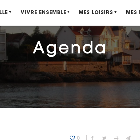
LLE
VIVRE ENSEMBLE
MES LOISIRS
MES
Agenda
0
Partager sur Fa
Partager sur
Imprime
Env