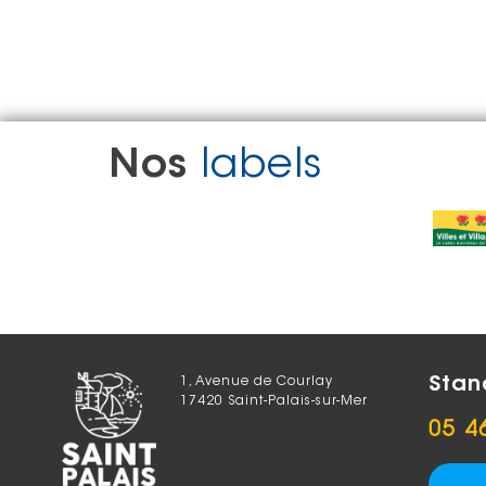
Nos
labels
Stan
1, Avenue de Courlay
17420 Saint-Palais-sur-Mer
05 4