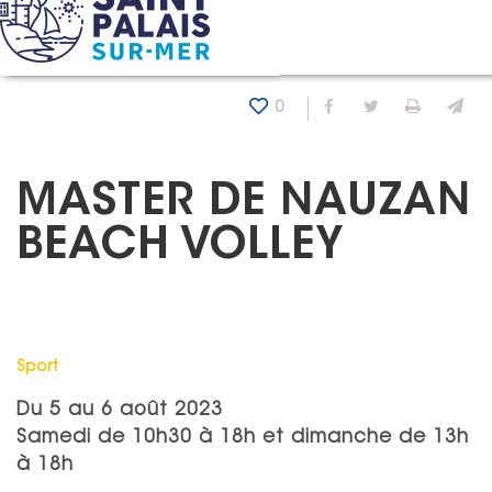
Panneau de gestion des cookies
Accueil
Agenda
Master de Nauzan beach volley
0
Partager sur Fa
Partager sur
Imprim
En
MASTER DE NAUZAN
BEACH VOLLEY
Catégorie : "
Sport
Du
5
au
6 août 2023
Samedi de 10h30 à 18h et dimanche de 13h
à 18h