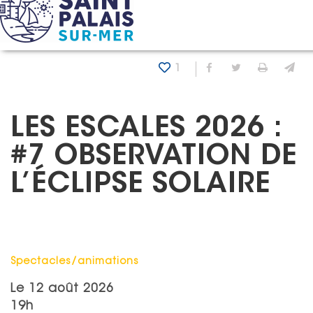
Panneau de gestion des cookies
Accueil
Agenda
Les escales 2026 : #7 Observation de l’
1
Partager sur Fa
Partager sur
Imprim
En
LES ESCALES 2026 :
#7 OBSERVATION DE
L’ÉCLIPSE SOLAIRE
Catégorie : "
Spectacles/animations
Le
12 août 2026
19h