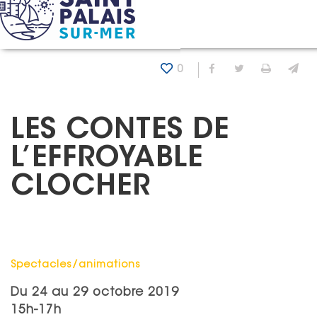
Panneau de gestion des cookies
Accueil
Agenda
LES CONTES DE L’EFFROYABLE CLOCHER
0
Partager sur Fa
Partager sur
Imprim
En
LES CONTES DE
L’EFFROYABLE
CLOCHER
Catégorie : "
Spectacles/animations
Du
24
au
29 octobre 2019
15h-17h