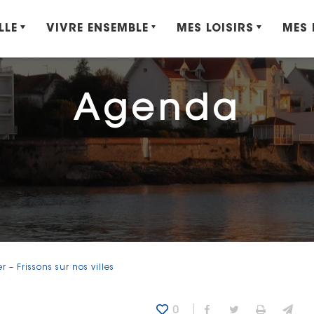
LLE
VIVRE ENSEMBLE
MES LOISIRS
MES
Agenda
r – Frissons sur nos villes
0
Partager sur Fa
Partager sur
Imprime
Env