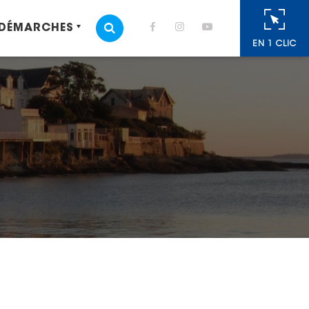
 DÉMARCHES
MOTEUR DE RECHERCHE
EN 1 CLIC
cebook
 Twitter
r
oyer par e-mail