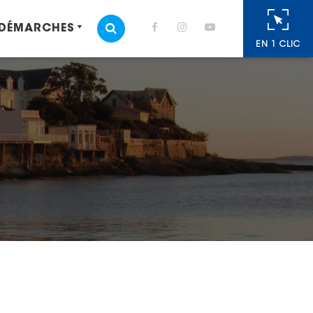
 DÉMARCHES
MOTEUR DE RECHERCHE
EN 1 CLIC
cebook
 Twitter
r
oyer par e-mail