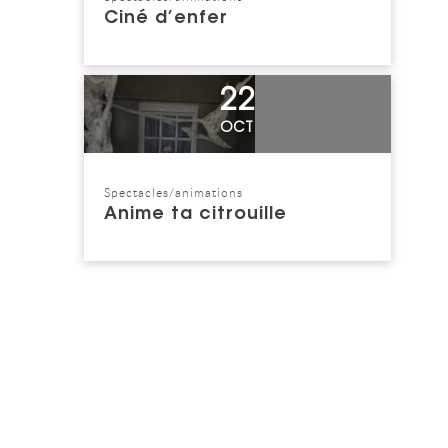
Ciné d’enfer
Voir l'événement
22
OCT
Spectacles/animations
Catégorie : "
Anime ta citrouille