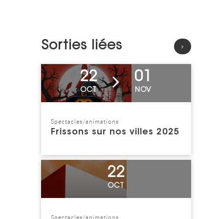
Sorties liées
Voir l'événement
22
01
OCT
NOV
Spectacles/animations
Catégorie : "
Frissons sur nos villes 2025
Voir l'événement
22
OCT
Spectacles/animations
Catégorie : "