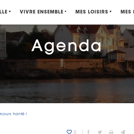
LLE
VIVRE ENSEMBLE
MES LOISIRS
MES
Agenda
arcours hanté !
0
Partager sur Fa
Partager sur
Imprime
Env